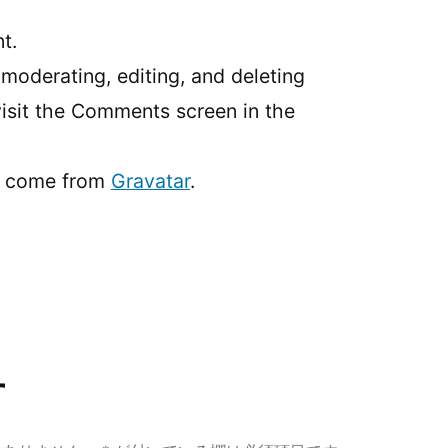
t.
 moderating, editing, and deleting
isit the Comments screen in the
s come from
Gravatar
.
す