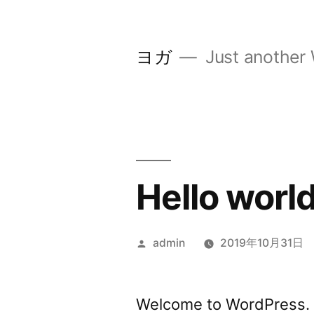
コ
ン
ヨガ
Just another 
テ
ン
ツ
へ
ス
Hello world
キ
ッ
投
admin
2019年10月31日
プ
稿
者:
Welcome to WordPress. Th