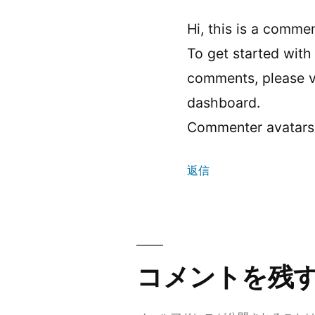
ん
Hi, this is a commen
の
To get started with
発
comments, please v
dashboard.
言:
Commenter avatar
返信
コ
メ
コメントを残
ン