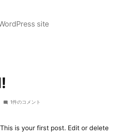
WordPress site
!
Hello
1件のコメント
world!
へ
の
is is your first post. Edit or delete