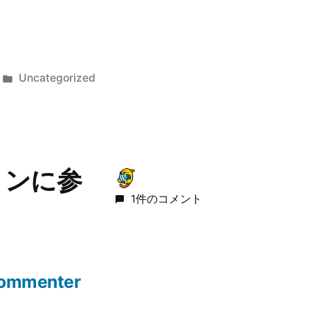
カ
Uncategorized
テ
ゴ
リ
ー:
ョンに参
1件のコメント
Commenter
M